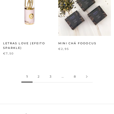
LETRAS LOVE (EFEITO
MINI CHÁ FOOOCUS
SPARKLE)
€2,95
€7,50
1
2
3
…
8