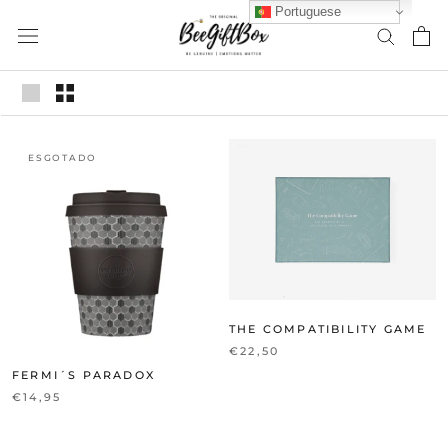
Saltar
Portuguese
para
conteúdo
ESGOTADO
THE COMPATIBILITY GAME
€22,50
FERMI´S PARADOX
€14,95