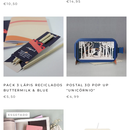
€14,95
€10,50
PACK 3 LÁPIS RECICLADOS
POSTAL 3D POP UP
BUTTERMILK & BLUE
"UNICÓRNIO"
€5,50
€4,99
ESGOTADO